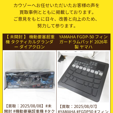
カウゾーへお任せいただいたお客様の声を
買取事例とともに掲載しております｡
ご意見をもとに日々、改善と向上のため、
努力して参ります｡
【 未開封 】 機動要塞超重
YAMAHA FGDP-50 フィン
機 タクティカルグランダ
ガードラムパッド 2026年
ー ダイアクロン
製 ヤマハ
【買取：2025/08/08】#未
【買取：2025/08/07】
開封 #機動要塞超重機 #タク
#YAMAHA #FGDP50 #フィン