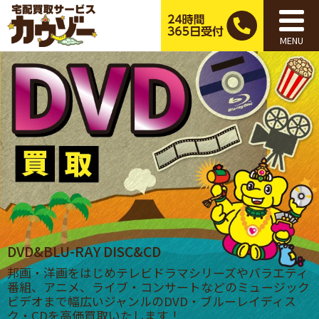
MENU
DVD&BLU-RAY DISC&CD
邦画・洋画をはじめテレビドラマシリーズやバラエティ
番組、アニメ、ライブ・コンサートなどのミュージック
ビデオまで幅広いジャンルのDVD・ブルーレイディス
ク・CDを高価買取いたします！