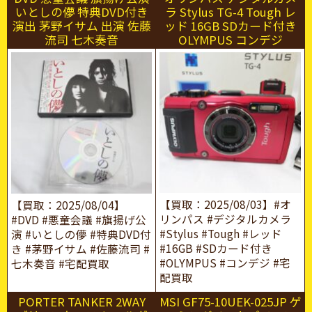
いとしの儚 特典DVD付き
ラ Stylus TG-4 Tough レ
演出 茅野イサム 出演 佐藤
ッド 16GB SDカード付き
流司 七木奏音
OLYMPUS コンデジ
【買取：2025/08/03】#オ
【買取：2025/08/04】
リンパス #デジタルカメラ
#DVD #悪童会議 #旗揚げ公
#Stylus #Tough #レッド
演 #いとしの儚 #特典DVD付
#16GB #SDカード付き
き #茅野イサム #佐藤流司 #
#OLYMPUS #コンデジ #宅
七木奏音 #宅配買取
配買取
PORTER TANKER 2WAY
MSI GF75-10UEK-025JP ゲ