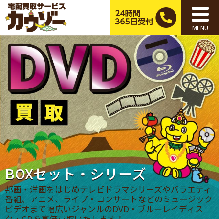
MENU
BOXセット・シリーズ
邦画・洋画をはじめテレビドラマシリーズやバラエティ
番組、アニメ、ライブ・コンサートなどのミュージック
ビデオまで幅広いジャンルのDVD・ブルーレイディス
ク・CDを高価買取いたします！