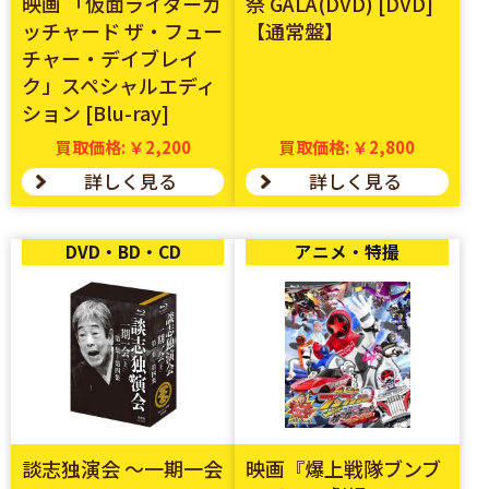
映画 「仮面ライダーガ
祭 GALA(DVD) [DVD]
ッチャード ザ・フュー
【通常盤】
チャー・デイブレイ
ク」スペシャルエディ
ション [Blu-ray]
買取価格: ￥2,200
買取価格: ￥2,800
詳しく見る
詳しく見る
DVD・BD・CD
アニメ・特撮
談志独演会 ～一期一会
映画『爆上戦隊ブンブ