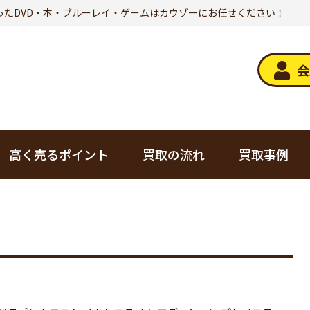
ったDVD・本・ブルーレイ・ゲームはカウゾーにお任せください！
会
高く売るポイント
買取の流れ
買取事例
デジタル家電
トレカ
オーディオ
美容・健康
ゲーム