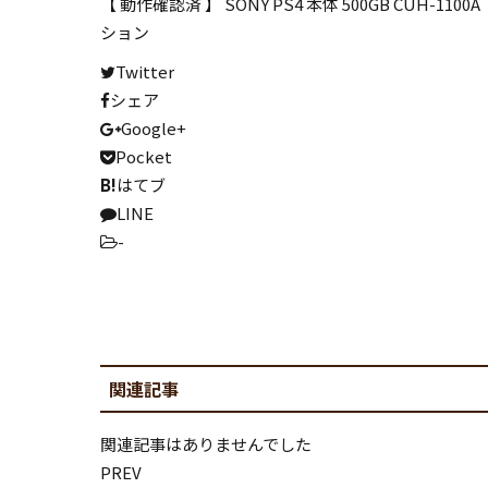
写真集
【 動作確認済 】 SONY PS4 本体 500GB CUH
ション
専門書
Twitter
知育教材
シェア
資格教材
Google+
Pocket
絵本
B!
はてブ
マンガ全巻
LINE
-
ホビー･フィギュア
フィギュア・ドール
関連記事
プラモデル
模型
関連記事はありませんでした
PREV
楽器