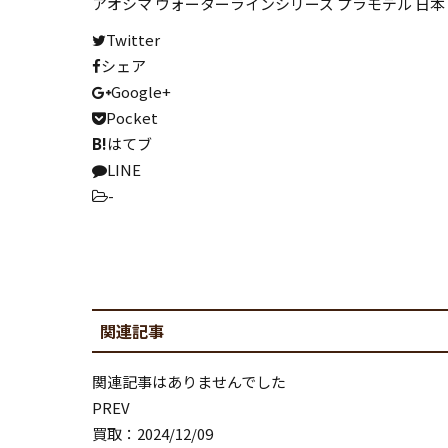
写真集
アオシマ ウォーターラインシリーズ プラモデル 日本 海軍
Twitter
専門書
シェア
知育教材
Google+
資格教材
Pocket
B!
はてブ
絵本
LINE
マンガ全巻
-
ホビー･フィギュア
関連記事
フィギュア・ドール
プラモデル
関連記事はありませんでした
模型
PREV
買取：2024/12/09
楽器