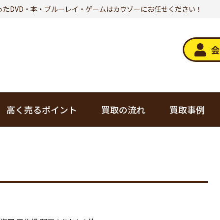
ったDVD・本・ブルーレイ・ゲームはカウゾーにお任せください！
会
高く売るポイント
買取の流れ
買取事例
デジタル家電
トレカ
オーディオ
美容・健康
ゲーム