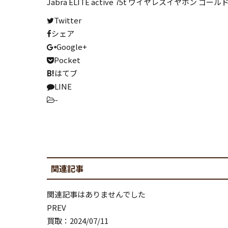
写真集
Jabra ELITE active 75t ワイヤレスイヤホン ゴー
Twitter
専門書
シェア
知育教材
Google+
資格教材
Pocket
B!
はてブ
絵本
LINE
マンガ全巻
-
ホビー･フィギュア
関連記事
フィギュア・ドール
プラモデル
関連記事はありませんでした
模型
PREV
買取：2024/07/11
楽器