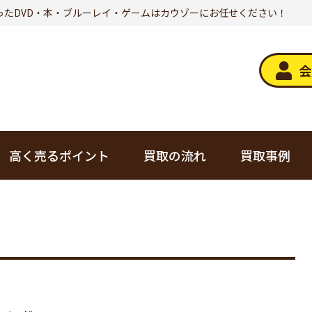
ったDVD・本・ブルーレイ・ゲームはカウゾーにお任せください！
会
高く売るポイント
買取の流れ
買取事例
デジタル家電
トレカ
オーディオ
美容・健康
ゲーム