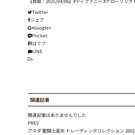
写真集
【買取：2025/04/06】#ティファニー #ナローリング #10号
Twitter
専門書
シェア
知育教材
Google+
資格教材
Pocket
B!
はてブ
絵本
LINE
マンガ全巻
-
ホビー･フィギュア
関連記事
フィギュア・ドール
プラモデル
関連記事はありませんでした
模型
PREV
アマダ 聖闘士星矢 トレーディングコレクション 2002年
楽器