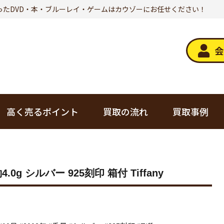
ったDVD・本・ブルーレイ・ゲームはカウゾーにお任せください！
会
高く売るポイント
買取の流れ
買取事例
デジタル家電
トレカ
g シルバー 925刻印 箱付 Tiffany
オーディオ
美容・健康
ゲーム